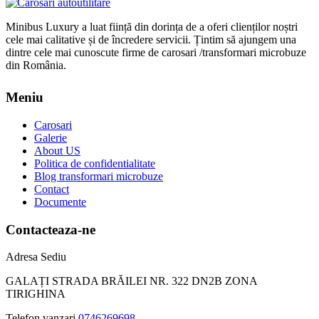
Minibus Luxury a luat ființă din dorința de a oferi clienților noștri
cele mai calitative și de încredere servicii. Țintim să ajungem una
dintre cele mai cunoscute firme de carosari /transformari microbuze
din România.
Meniu
Carosari
Galerie
About US
Politica de confidentialitate
Blog transformari microbuze
Contact
Documente
Contacteaza-ne
Adresa Sediu
GALAȚI STRADA BRĂILEI NR. 322 DN2B ZONA
TIRIGHINA
Telefon vanzari
0746269698