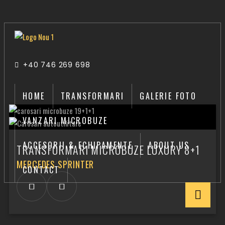
+40 746 269 698
HOME
TRANSFORMARI
GALERIE FOTO
VANZARI MICROBUZE
ACCESORII & ECHIPAMENTE
ABOUT US
TRANSFORMARI MICROBUZE LUXURY 8+1
MERCEDES SPRINTER
CONTACT