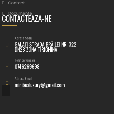
Contact
Documente
CONTACTEAZA-NE
Adresa Sediu
GALAȚI STRADA BRĂILEI NR. 322
DN2B ZONA TIRIGHINA
Telefon vanzari
0746269698
Adresa Email
minibusluxury@gmail.com