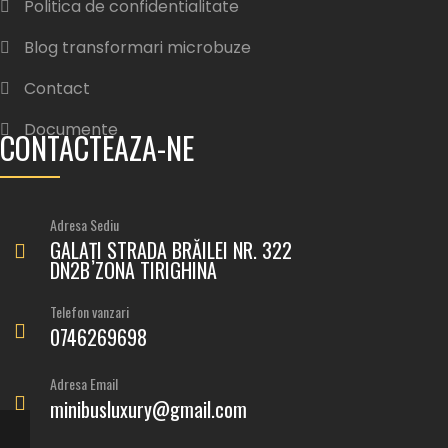
Politica de confidentialitate
Blog transformari microbuze
Contact
Documente
CONTACTEAZA-NE
Adresa Sediu
GALAȚI STRADA BRĂILEI NR. 322
DN2B ZONA TIRIGHINA
Telefon vanzari
0746269698
Adresa Email
minibusluxury@gmail.com