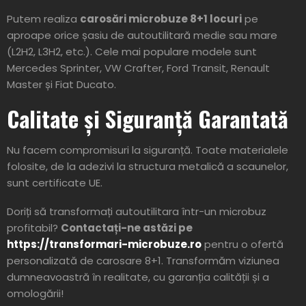
Putem realiza
carosări microbuze 8+1 locuri
pe
aproape orice șasiu de autoutilitară medie sau mare
(L2H2, L3H2, etc.). Cele mai populare modele sunt
Mercedes Sprinter, VW Crafter, Ford Transit, Renault
Master și Fiat Ducato.
Calitate și Siguranță Garantată
Nu facem compromisuri la siguranță. Toate materialele
folosite, de la adezivi la structura metalică a scaunelor,
sunt certificate UE.
Doriți să transformați autoutilitara într-un microbuz
profitabil?
Contactați-ne astăzi pe
https://transformari-microbuze.ro
pentru o ofertă
personalizată de carosare 8+1. Transformăm viziunea
dumneavoastră în realitate, cu garanția calității și a
omologării!