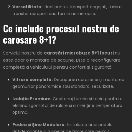
Versatilitate:
Ideal pentru transport angajați, turism,
transfer aeroport sau familii numeroase.
Ce include procesul nostru de
carosare 8+1?
Serviciul nostru de
carosări microbuze 8+1 locuri
nu
este doar o montare de scaune. Este o reconfigurare
completă a vehiculului pentru confort și siguranță:
Vitrare completă:
Decuparea caroseriei și montarea
geamurilor panoramice sau standard, securizate.
Izolație Premium:
Capitonaj termic și fonic pentru a
elimina zgomotul de rulare și a menține temperatura
optimă.
Podea și Șine Modulare:
Instalarea unei podele
antiderapante și a șinelor de fixare care permit