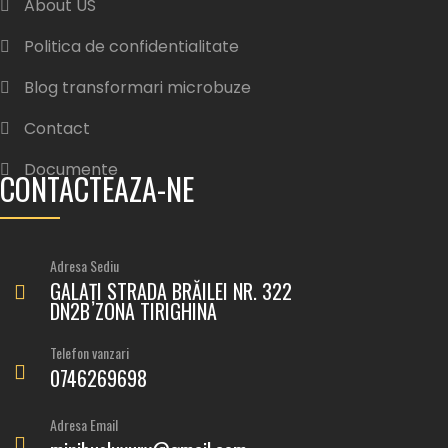
About US
Politica de confidentialitate
Blog transformari microbuze
Contact
Documente
CONTACTEAZA-NE
Adresa Sediu
GALAȚI STRADA BRĂILEI NR. 322
DN2B ZONA TIRIGHINA
Telefon vanzari
0746269698
Adresa Email